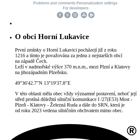
O obci Horní Lukavice
První zmínky o Horní Lukavici pocházejí již z roku
1216 a tímto je považována za jednu z nejstarších obcí
na západě Čech.
Leží v nadmořské výšce 370 m.n.m., mezi Plzní a Klatovy
na jihozápadním Plzeňsku.
49°36'42.7"N 13°19'37.8"E
V této oblasti měla obec vždy významné postavení, neboť její
střed protíná důležitá silniční komunikace I /27(E53) Most -
Plzeň - Klatovy - Železná Ruda a dále do SRN, která je
od roku 2023 vedena silničním obchvatem mimo obec.