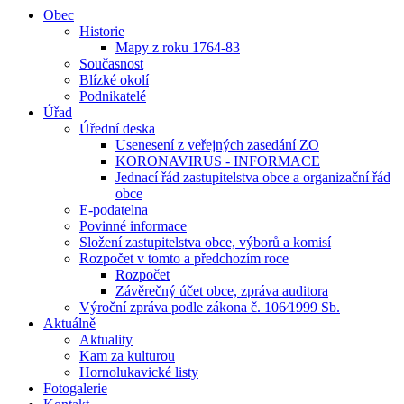
Obec
Historie
Mapy z roku 1764-83
Současnost
Blízké okolí
Podnikatelé
Úřad
Úřední deska
Usenesení z veřejných zasedání ZO
KORONAVIRUS - INFORMACE
Jednací řád zastupitelstva obce a organizační řád
obce
E-podatelna
Povinné informace
Složení zastupitelstva obce, výborů a komisí
Rozpočet v tomto a předchozím roce
Rozpočet
Závěrečný účet obce, zpráva auditora
Výroční zpráva podle zákona č. 106⁄1999 Sb.
Aktuálně
Aktuality
Kam za kulturou
Hornolukavické listy
Fotogalerie