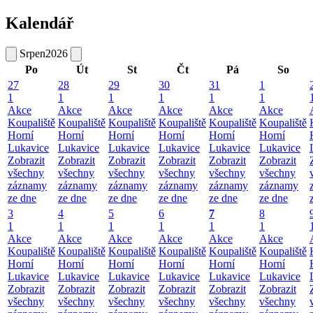
Kalendář
Srpen
2026
Po
Út
St
Čt
Pá
So
27
28
29
30
31
1
1
1
1
1
1
1
Akce
Akce
Akce
Akce
Akce
Akce
Koupaliště
Koupaliště
Koupaliště
Koupaliště
Koupaliště
Koupaliště
Horní
Horní
Horní
Horní
Horní
Horní
Lukavice
Lukavice
Lukavice
Lukavice
Lukavice
Lukavice
Zobrazit
Zobrazit
Zobrazit
Zobrazit
Zobrazit
Zobrazit
všechny
všechny
všechny
všechny
všechny
všechny
záznamy
záznamy
záznamy
záznamy
záznamy
záznamy
ze dne
ze dne
ze dne
ze dne
ze dne
ze dne
3
4
5
6
7
8
1
1
1
1
1
1
Akce
Akce
Akce
Akce
Akce
Akce
Koupaliště
Koupaliště
Koupaliště
Koupaliště
Koupaliště
Koupaliště
Horní
Horní
Horní
Horní
Horní
Horní
Lukavice
Lukavice
Lukavice
Lukavice
Lukavice
Lukavice
Zobrazit
Zobrazit
Zobrazit
Zobrazit
Zobrazit
Zobrazit
všechny
všechny
všechny
všechny
všechny
všechny