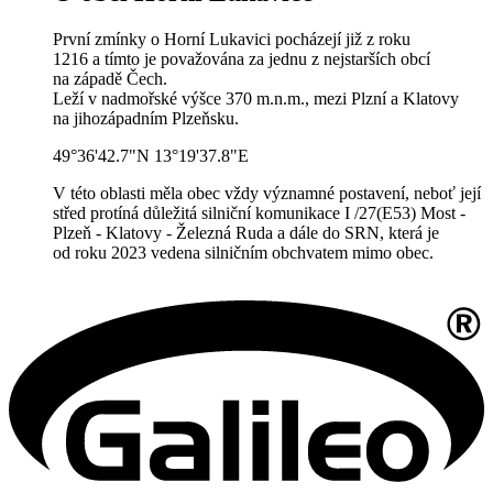
První zmínky o Horní Lukavici pocházejí již z roku
1216 a tímto je považována za jednu z nejstarších obcí
na západě Čech.
Leží v nadmořské výšce 370 m.n.m., mezi Plzní a Klatovy
na jihozápadním Plzeňsku.
49°36'42.7"N 13°19'37.8"E
V této oblasti měla obec vždy významné postavení, neboť její
střed protíná důležitá silniční komunikace I /27(E53) Most -
Plzeň - Klatovy - Železná Ruda a dále do SRN, která je
od roku 2023 vedena silničním obchvatem mimo obec.