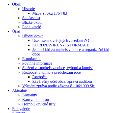
Obec
Historie
Mapy z roku 1764-83
Současnost
Blízké okolí
Podnikatelé
Úřad
Úřední deska
Usenesení z veřejných zasedání ZO
KORONAVIRUS - INFORMACE
Jednací řád zastupitelstva obce a organizační řád
obce
E-podatelna
Povinné informace
Složení zastupitelstva obce, výborů a komisí
Rozpočet v tomto a předchozím roce
Rozpočet
Závěrečný účet obce, zpráva auditora
Výroční zpráva podle zákona č. 106⁄1999 Sb.
Aktuálně
Aktuality
Kam za kulturou
Hornolukavické listy
Fotogalerie