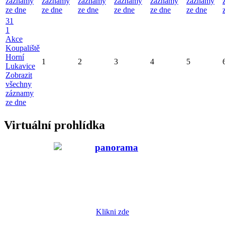
záznamy
záznamy
záznamy
záznamy
záznamy
záznamy
ze dne
ze dne
ze dne
ze dne
ze dne
ze dne
31
1
Akce
Koupaliště
Horní
1
2
3
4
5
Lukavice
Zobrazit
všechny
záznamy
ze dne
Virtuální prohlídka
Klikni zde