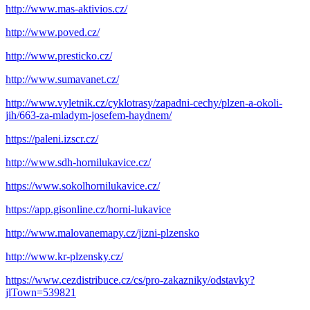
http://www.mas-aktivios.cz/
http://www.poved.cz/
http://www.presticko.cz/
http://www.sumavanet.cz/
http://www.vyletnik.cz/cyklotrasy/zapadni-cechy/plzen-a-okoli-
jih/663-za-mladym-josefem-haydnem/
https://paleni.izscr.cz/
http://www.sdh-hornilukavice.cz/
https://www.sokolhornilukavice.cz/
https://app.gisonline.cz/horni-lukavice
http://www.malovanemapy.cz/jizni-plzensko
http://www.kr-plzensky.cz/
https://www.cezdistribuce.cz/cs/pro-zakazniky/odstavky?
jlTown=539821