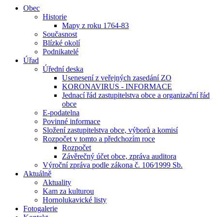
Obec
Historie
Mapy z roku 1764-83
Současnost
Blízké okolí
Podnikatelé
Úřad
Úřední deska
Usenesení z veřejných zasedání ZO
KORONAVIRUS - INFORMACE
Jednací řád zastupitelstva obce a organizační řád
obce
E-podatelna
Povinné informace
Složení zastupitelstva obce, výborů a komisí
Rozpočet v tomto a předchozím roce
Rozpočet
Závěrečný účet obce, zpráva auditora
Výroční zpráva podle zákona č. 106⁄1999 Sb.
Aktuálně
Aktuality
Kam za kulturou
Hornolukavické listy
Fotogalerie