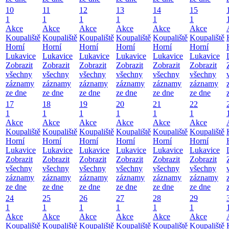
10
11
12
13
14
15
1
1
1
1
1
1
Akce
Akce
Akce
Akce
Akce
Akce
Koupaliště
Koupaliště
Koupaliště
Koupaliště
Koupaliště
Koupaliště
Horní
Horní
Horní
Horní
Horní
Horní
Lukavice
Lukavice
Lukavice
Lukavice
Lukavice
Lukavice
Zobrazit
Zobrazit
Zobrazit
Zobrazit
Zobrazit
Zobrazit
všechny
všechny
všechny
všechny
všechny
všechny
záznamy
záznamy
záznamy
záznamy
záznamy
záznamy
ze dne
ze dne
ze dne
ze dne
ze dne
ze dne
17
18
19
20
21
22
1
1
1
1
1
1
Akce
Akce
Akce
Akce
Akce
Akce
Koupaliště
Koupaliště
Koupaliště
Koupaliště
Koupaliště
Koupaliště
Horní
Horní
Horní
Horní
Horní
Horní
Lukavice
Lukavice
Lukavice
Lukavice
Lukavice
Lukavice
Zobrazit
Zobrazit
Zobrazit
Zobrazit
Zobrazit
Zobrazit
všechny
všechny
všechny
všechny
všechny
všechny
záznamy
záznamy
záznamy
záznamy
záznamy
záznamy
ze dne
ze dne
ze dne
ze dne
ze dne
ze dne
24
25
26
27
28
29
1
1
1
1
1
1
Akce
Akce
Akce
Akce
Akce
Akce
Koupaliště
Koupaliště
Koupaliště
Koupaliště
Koupaliště
Koupaliště