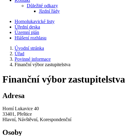
Kontakt
Důležité odkazy
Jízdní řády
Hornolukavické listy
Úřední deska
Územní plán
Hlášení rozhlasu
Úvodní stránka
Úřad
Povinné informace
Finanční výbor zastupitelstva
Finanční výbor zastupitelstva
Adresa
Horní Lukavice 40
33401, Přeštice
Hlavní, Návštěvní, Korespondenční
Osoby