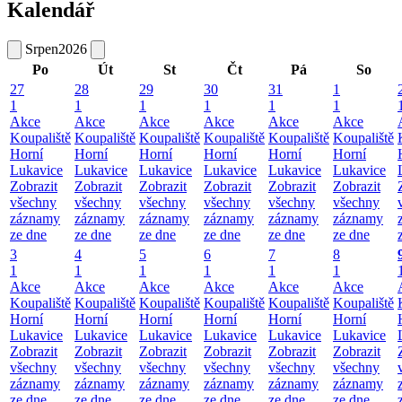
Kalendář
Srpen
2026
Po
Út
St
Čt
Pá
So
27
28
29
30
31
1
1
1
1
1
1
1
Akce
Akce
Akce
Akce
Akce
Akce
Koupaliště
Koupaliště
Koupaliště
Koupaliště
Koupaliště
Koupaliště
Horní
Horní
Horní
Horní
Horní
Horní
Lukavice
Lukavice
Lukavice
Lukavice
Lukavice
Lukavice
Zobrazit
Zobrazit
Zobrazit
Zobrazit
Zobrazit
Zobrazit
všechny
všechny
všechny
všechny
všechny
všechny
záznamy
záznamy
záznamy
záznamy
záznamy
záznamy
ze dne
ze dne
ze dne
ze dne
ze dne
ze dne
3
4
5
6
7
8
1
1
1
1
1
1
Akce
Akce
Akce
Akce
Akce
Akce
Koupaliště
Koupaliště
Koupaliště
Koupaliště
Koupaliště
Koupaliště
Horní
Horní
Horní
Horní
Horní
Horní
Lukavice
Lukavice
Lukavice
Lukavice
Lukavice
Lukavice
Zobrazit
Zobrazit
Zobrazit
Zobrazit
Zobrazit
Zobrazit
všechny
všechny
všechny
všechny
všechny
všechny
záznamy
záznamy
záznamy
záznamy
záznamy
záznamy
ze dne
ze dne
ze dne
ze dne
ze dne
ze dne