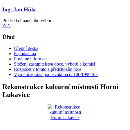
Ing. Jan Hůla
Předseda finančního výboru
Zpět
Úřad
Úřední deska
E-podatelna
Povinné informace
Složení zastupitelstva obce, výborů a komisí
Rozpočet v tomto a předchozím roce
Výroční zpráva podle zákona č. 106⁄1999 Sb.
Rekonstrukce kulturní místnosti Horní
Lukavice