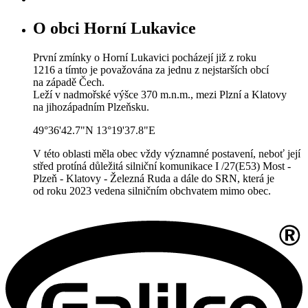
O obci Horní Lukavice
První zmínky o Horní Lukavici pocházejí již z roku
1216 a tímto je považována za jednu z nejstarších obcí
na západě Čech.
Leží v nadmořské výšce 370 m.n.m., mezi Plzní a Klatovy
na jihozápadním Plzeňsku.
49°36'42.7"N 13°19'37.8"E
V této oblasti měla obec vždy významné postavení, neboť její
střed protíná důležitá silniční komunikace I /27(E53) Most -
Plzeň - Klatovy - Železná Ruda a dále do SRN, která je
od roku 2023 vedena silničním obchvatem mimo obec.