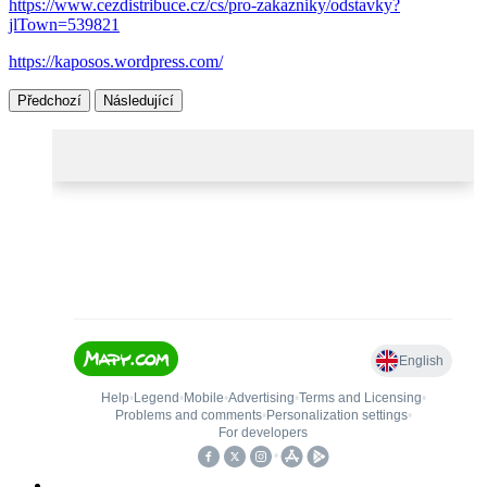
https://www.cezdistribuce.cz/cs/pro-zakazniky/odstavky?
jlTown=539821
https://kaposos.wordpress.com/
Předchozí
Následující