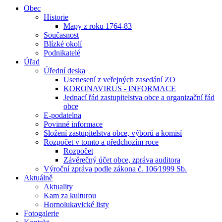
Obec
Historie
Mapy z roku 1764-83
Současnost
Blízké okolí
Podnikatelé
Úřad
Úřední deska
Usenesení z veřejných zasedání ZO
KORONAVIRUS - INFORMACE
Jednací řád zastupitelstva obce a organizační řád
obce
E-podatelna
Povinné informace
Složení zastupitelstva obce, výborů a komisí
Rozpočet v tomto a předchozím roce
Rozpočet
Závěrečný účet obce, zpráva auditora
Výroční zpráva podle zákona č. 106⁄1999 Sb.
Aktuálně
Aktuality
Kam za kulturou
Hornolukavické listy
Fotogalerie