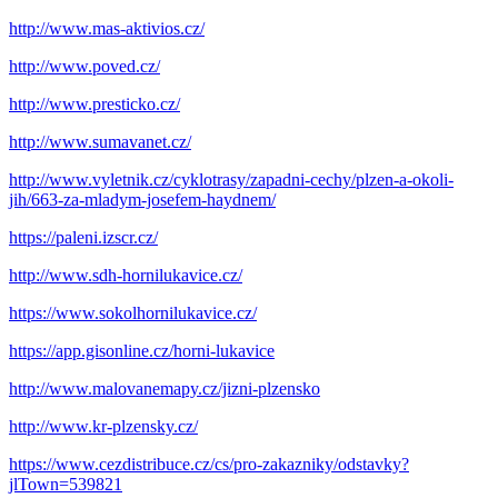
http://www.mas-aktivios.cz/
http://www.poved.cz/
http://www.presticko.cz/
http://www.sumavanet.cz/
http://www.vyletnik.cz/cyklotrasy/zapadni-cechy/plzen-a-okoli-
jih/663-za-mladym-josefem-haydnem/
https://paleni.izscr.cz/
http://www.sdh-hornilukavice.cz/
https://www.sokolhornilukavice.cz/
https://app.gisonline.cz/horni-lukavice
http://www.malovanemapy.cz/jizni-plzensko
http://www.kr-plzensky.cz/
https://www.cezdistribuce.cz/cs/pro-zakazniky/odstavky?
jlTown=539821