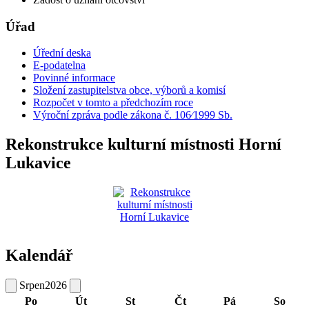
Úřad
Úřední deska
E-podatelna
Povinné informace
Složení zastupitelstva obce, výborů a komisí
Rozpočet v tomto a předchozím roce
Výroční zpráva podle zákona č. 106⁄1999 Sb.
Rekonstrukce kulturní místnosti Horní
Lukavice
Kalendář
Srpen
2026
Po
Út
St
Čt
Pá
So