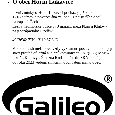
O obci Horní Lukavice
První zmínky o Horní Lukavici pocházejí již z roku
1216 a tímto je považována za jednu z nejstarších obcí
na západě Čech.
Leží v nadmořské výšce 370 m.n.m., mezi Plzní a Klatovy
na jihozápadním Plzeňsku.
49°36'42.7"N 13°19'37.8"E
V této oblasti měla obec vždy významné postavení, neboť její
střed protíná důležitá silniční komunikace I /27(E53) Most -
Plzeň - Klatovy - Železná Ruda a dále do SRN, která je
od roku 2023 vedena silničním obchvatem mimo obec.