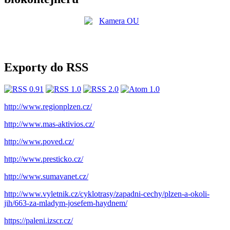
Exporty do RSS
http://www.regionplzen.cz/
http://www.mas-aktivios.cz/
http://www.poved.cz/
http://www.presticko.cz/
http://www.sumavanet.cz/
http://www.vyletnik.cz/cyklotrasy/zapadni-cechy/plzen-a-okoli-
jih/663-za-mladym-josefem-haydnem/
https://paleni.izscr.cz/