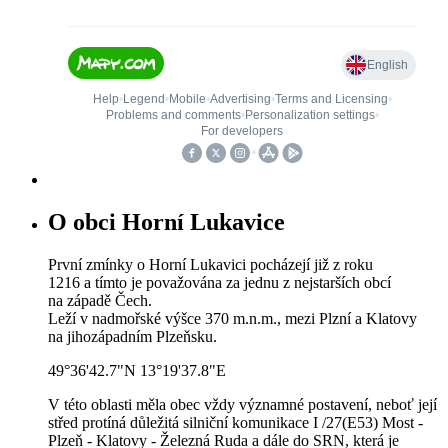
O obci Horní Lukavice
První zmínky o Horní Lukavici pocházejí již z roku
1216 a tímto je považována za jednu z nejstarších obcí
na západě Čech.
Leží v nadmořské výšce 370 m.n.m., mezi Plzní a Klatovy
na jihozápadním Plzeňsku.
49°36'42.7"N 13°19'37.8"E
V této oblasti měla obec vždy významné postavení, neboť její
střed protíná důležitá silniční komunikace I /27(E53) Most -
Plzeň - Klatovy - Železná Ruda a dále do SRN, která je