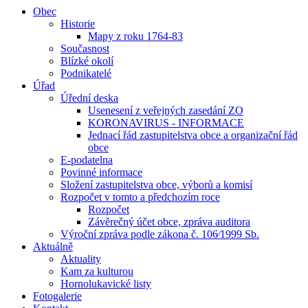
Obec
Historie
Mapy z roku 1764-83
Současnost
Blízké okolí
Podnikatelé
Úřad
Úřední deska
Usenesení z veřejných zasedání ZO
KORONAVIRUS - INFORMACE
Jednací řád zastupitelstva obce a organizační řád
obce
E-podatelna
Povinné informace
Složení zastupitelstva obce, výborů a komisí
Rozpočet v tomto a předchozím roce
Rozpočet
Závěrečný účet obce, zpráva auditora
Výroční zpráva podle zákona č. 106⁄1999 Sb.
Aktuálně
Aktuality
Kam za kulturou
Hornolukavické listy
Fotogalerie