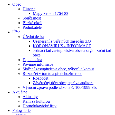
Obec
Historie
Mapy z roku 1764-83
Současnost
Blízké okolí
Podnikatelé
Úřad
Úřední deska
Usenesení z veřejných zasedání ZO
KORONAVIRUS - INFORMACE
Jednací řád zastupitelstva obce a organizační řád
obce
E-podatelna
Povinné informace
Složení zastupitelstva obce, výborů a komisí
Rozpočet v tomto a předchozím roce
Rozpočet
Závěrečný účet obce, zpráva auditora
Výroční zpráva podle zákona č. 106⁄1999 Sb.
Aktuálně
Aktuality
Kam za kulturou
Hornolukavické listy
Fotogalerie