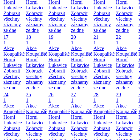
Horní
Horní
Horní
Horní
Horní
Horní
Lukavice
Lukavice
Lukavice
Lukavice
Lukavice
Lukavice
Zobrazit
Zobrazit
Zobrazit
Zobrazit
Zobrazit
Zobrazit
všechny
všechny
všechny
všechny
všechny
všechny
záznamy
záznamy
záznamy
záznamy
záznamy
záznamy
ze dne
ze dne
ze dne
ze dne
ze dne
ze dne
17
18
19
20
21
22
1
1
1
1
1
1
Akce
Akce
Akce
Akce
Akce
Akce
Koupaliště
Koupaliště
Koupaliště
Koupaliště
Koupaliště
Koupaliště
Horní
Horní
Horní
Horní
Horní
Horní
Lukavice
Lukavice
Lukavice
Lukavice
Lukavice
Lukavice
Zobrazit
Zobrazit
Zobrazit
Zobrazit
Zobrazit
Zobrazit
všechny
všechny
všechny
všechny
všechny
všechny
záznamy
záznamy
záznamy
záznamy
záznamy
záznamy
ze dne
ze dne
ze dne
ze dne
ze dne
ze dne
24
25
26
27
28
29
1
1
1
1
1
1
Akce
Akce
Akce
Akce
Akce
Akce
Koupaliště
Koupaliště
Koupaliště
Koupaliště
Koupaliště
Koupaliště
Horní
Horní
Horní
Horní
Horní
Horní
Lukavice
Lukavice
Lukavice
Lukavice
Lukavice
Lukavice
Zobrazit
Zobrazit
Zobrazit
Zobrazit
Zobrazit
Zobrazit
všechny
všechny
všechny
všechny
všechny
všechny
záznamy
záznamy
záznamy
záznamy
záznamy
záznamy