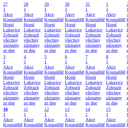
27
28
29
30
31
1
1
1
1
1
1
1
Akce
Akce
Akce
Akce
Akce
Akce
Koupaliště
Koupaliště
Koupaliště
Koupaliště
Koupaliště
Koupaliště
Horní
Horní
Horní
Horní
Horní
Horní
Lukavice
Lukavice
Lukavice
Lukavice
Lukavice
Lukavice
Zobrazit
Zobrazit
Zobrazit
Zobrazit
Zobrazit
Zobrazit
všechny
všechny
všechny
všechny
všechny
všechny
záznamy
záznamy
záznamy
záznamy
záznamy
záznamy
ze dne
ze dne
ze dne
ze dne
ze dne
ze dne
3
4
5
6
7
8
1
1
1
1
1
1
Akce
Akce
Akce
Akce
Akce
Akce
Koupaliště
Koupaliště
Koupaliště
Koupaliště
Koupaliště
Koupaliště
Horní
Horní
Horní
Horní
Horní
Horní
Lukavice
Lukavice
Lukavice
Lukavice
Lukavice
Lukavice
Zobrazit
Zobrazit
Zobrazit
Zobrazit
Zobrazit
Zobrazit
všechny
všechny
všechny
všechny
všechny
všechny
záznamy
záznamy
záznamy
záznamy
záznamy
záznamy
ze dne
ze dne
ze dne
ze dne
ze dne
ze dne
10
11
12
13
14
15
1
1
1
1
1
1
Akce
Akce
Akce
Akce
Akce
Akce
Koupaliště
Koupaliště
Koupaliště
Koupaliště
Koupaliště
Koupaliště