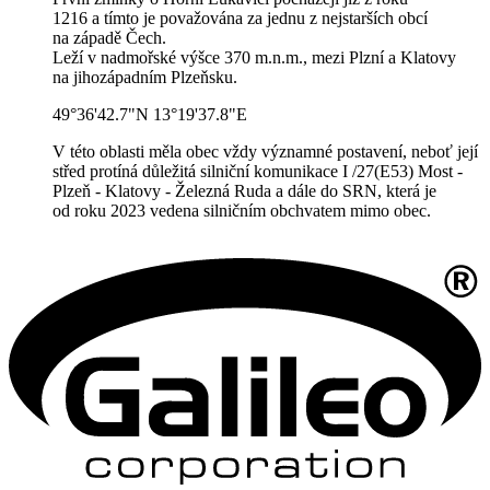
1216 a tímto je považována za jednu z nejstarších obcí
na západě Čech.
Leží v nadmořské výšce 370 m.n.m., mezi Plzní a Klatovy
na jihozápadním Plzeňsku.
49°36'42.7"N 13°19'37.8"E
V této oblasti měla obec vždy významné postavení, neboť její
střed protíná důležitá silniční komunikace I /27(E53) Most -
Plzeň - Klatovy - Železná Ruda a dále do SRN, která je
od roku 2023 vedena silničním obchvatem mimo obec.