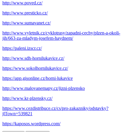
http://www.poved.cz/
http://www.presticko.cz/
http://www.sumavanet.cz/
http://www.vyletnik.cz/cyklotrasy/zapadni-cechy/plzen-a-okoli-
jih/663-za-mladym-josefem-haydnem/
https://paleni.izscr.cz/
http://www.sdh-hornilukavice.cz/
https://www.sokolhornilukavice.cz/
https://app.gisonline.cz/horni-lukavice
http://www.malovanemapy.cz/jizni-plzensko
http://www.kr-plzensky.cz/
https://www.cezdistribuce.cz/cs/pro-zakazniky/odstavky?
jlTown=539821
https://kaposos.wordpress.com/