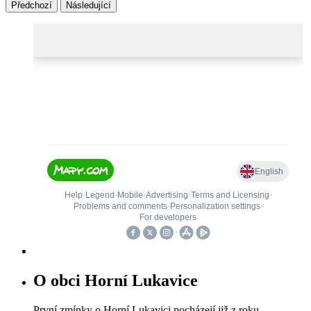
Předchozí
Následující
O obci Horní Lukavice
První zmínky o Horní Lukavici pocházejí již z roku