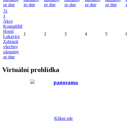
ze dne
ze dne
ze dne
ze dne
ze dne
ze dne
31
1
Akce
Koupaliště
Horní
1
2
3
4
5
Lukavice
Zobrazit
všechny
záznamy
ze dne
Virtuální prohlídka
Klikni zde