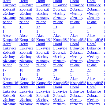
Horní
Horní
Horní
Horní
Horní
Horní
Lukavice
Lukavice
Lukavice
Lukavice
Lukavice
Lukavice
Zobrazit
Zobrazit
Zobrazit
Zobrazit
Zobrazit
Zobrazit
všechny
všechny
všechny
všechny
všechny
všechny
záznamy
záznamy
záznamy
záznamy
záznamy
záznamy
ze dne
ze dne
ze dne
ze dne
ze dne
ze dne
10
11
12
13
14
15
1
1
1
1
1
1
Akce
Akce
Akce
Akce
Akce
Akce
Koupaliště
Koupaliště
Koupaliště
Koupaliště
Koupaliště
Koupaliště
Horní
Horní
Horní
Horní
Horní
Horní
Lukavice
Lukavice
Lukavice
Lukavice
Lukavice
Lukavice
Zobrazit
Zobrazit
Zobrazit
Zobrazit
Zobrazit
Zobrazit
všechny
všechny
všechny
všechny
všechny
všechny
záznamy
záznamy
záznamy
záznamy
záznamy
záznamy
ze dne
ze dne
ze dne
ze dne
ze dne
ze dne
17
18
19
20
21
22
1
1
1
1
1
1
Akce
Akce
Akce
Akce
Akce
Akce
Koupaliště
Koupaliště
Koupaliště
Koupaliště
Koupaliště
Koupaliště
Horní
Horní
Horní
Horní
Horní
Horní
Lukavice
Lukavice
Lukavice
Lukavice
Lukavice
Lukavice
Zobrazit
Zobrazit
Zobrazit
Zobrazit
Zobrazit
Zobrazit
všechny
všechny
všechny
všechny
všechny
všechny
záznamy
záznamy
záznamy
záznamy
záznamy
záznamy