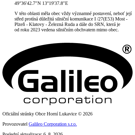
49°36'42.7"N 13°19'37.8"E
V této oblasti měla obec vždy významné postavení, neboť její
střed protíná důležitá silniční komunikace I /27(E53) Most -
Plzeň - Klatovy - Železná Ruda a dále do SRN, která je
od roku 2023 vedena silničním obchvatem mimo obec.
Oficiální stránky Obce Horní Lukavice © 2026
Provozovatel
Galileo Corporation s.r.o.
Poslední aktualizace: 6. 8. 2026