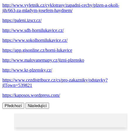
http://www.vyletnik.cz/cyklotrasy/zapadni-cechy/plzen-a-okoli-
jih/663-za-mladym-josefem-haydnem/
https://paleni.izscr.cz/
http://www.sdh-hornilukavice.cz/
https://www.sokolhornilukavice.cz/
https://app.gisonline.cz/horni-lukavice
http://www.malovanemapy.cz/jizni-plzensko
http://www.kr-plzensky.cz/
https://www.cezdistribuce.cz/cs/pro-zakazniky/odstavky?
jlTown=539821
https://kaposos.wordpress.com/
Předchozí
Následující