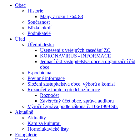
Obec
Historie
Mapy z roku 1764-83
Současnost
Blízké okolí
Podnikatelé
Úřad
Úřední deska
Usenesení z veřejných zasedání ZO
KORONAVIRUS - INFORMACE
Jednací řád zastupitelstva obce a organizační řád
obce
E-podatelna
Povinné informace
Složení zastupitelstva obce, výborů a komisí
Rozpočet v tomto a předchozím roce
Rozpočet
Závěrečný účet obce, zpráva auditora
Výroční zpráva podle zákona č. 106⁄1999 Sb.
Aktuálně
Aktuality
Kam za kulturou
Hornolukavické listy
Fotogalerie