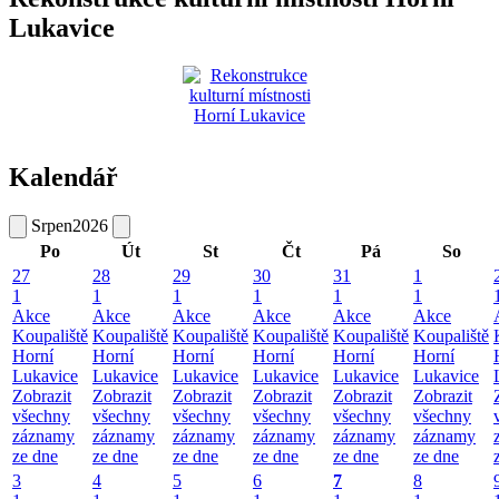
Lukavice
Kalendář
Srpen
2026
Po
Út
St
Čt
Pá
So
27
28
29
30
31
1
1
1
1
1
1
1
Akce
Akce
Akce
Akce
Akce
Akce
Koupaliště
Koupaliště
Koupaliště
Koupaliště
Koupaliště
Koupaliště
Horní
Horní
Horní
Horní
Horní
Horní
Lukavice
Lukavice
Lukavice
Lukavice
Lukavice
Lukavice
Zobrazit
Zobrazit
Zobrazit
Zobrazit
Zobrazit
Zobrazit
všechny
všechny
všechny
všechny
všechny
všechny
záznamy
záznamy
záznamy
záznamy
záznamy
záznamy
ze dne
ze dne
ze dne
ze dne
ze dne
ze dne
3
4
5
6
7
8