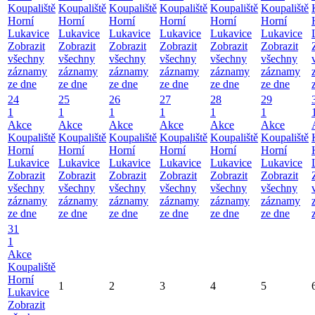
Koupaliště
Koupaliště
Koupaliště
Koupaliště
Koupaliště
Koupaliště
Horní
Horní
Horní
Horní
Horní
Horní
Lukavice
Lukavice
Lukavice
Lukavice
Lukavice
Lukavice
Zobrazit
Zobrazit
Zobrazit
Zobrazit
Zobrazit
Zobrazit
všechny
všechny
všechny
všechny
všechny
všechny
záznamy
záznamy
záznamy
záznamy
záznamy
záznamy
ze dne
ze dne
ze dne
ze dne
ze dne
ze dne
24
25
26
27
28
29
1
1
1
1
1
1
Akce
Akce
Akce
Akce
Akce
Akce
Koupaliště
Koupaliště
Koupaliště
Koupaliště
Koupaliště
Koupaliště
Horní
Horní
Horní
Horní
Horní
Horní
Lukavice
Lukavice
Lukavice
Lukavice
Lukavice
Lukavice
Zobrazit
Zobrazit
Zobrazit
Zobrazit
Zobrazit
Zobrazit
všechny
všechny
všechny
všechny
všechny
všechny
záznamy
záznamy
záznamy
záznamy
záznamy
záznamy
ze dne
ze dne
ze dne
ze dne
ze dne
ze dne
31
1
Akce
Koupaliště
Horní
1
2
3
4
5
Lukavice
Zobrazit