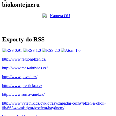
biokontejneru
Exporty do RSS
http://www.regionplzen.cz/
http://www.mas-aktivios.cz/
http://www.poved.cz/
http://www.presticko.cz/
http://www.sumavanet.cz/
http://www.vyletnik.cz/cyklotrasy/zapadni-cechy/plzen-a-okoli-
jih/663-za-mladym-josefem-haydnem/