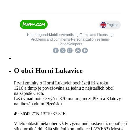
O obci Horní Lukavice
První zmínky o Horní Lukavici pocházejí již z roku
1216 a tímto je považována za jednu z nejstarších obcí
na západě Čech.
Leží v nadmořské výšce 370 m.n.m., mezi Plzní a Klatovy
na jihozápadním Plzeňsku.
49°36'42.7"N 13°19'37.8"E
V této oblasti měla obec vždy významné postavení, neboť její
střed protíná důležitá silniční komunikace I /27(E53) Most -