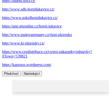
https://paleni.izscr.cz/
http://www.sdh-hornilukavice.cz/
https://www.sokolhornilukavice.cz/
https://app.gisonline.cz/horni-lukavice
http://www.malovanemapy.cz/jizni-plzensko
http://www.kr-plzensky.cz/
https://www.cezdistribuce.cz/cs/pro-zakazniky/odstavky?
jlTown=539821
https://kaposos.wordpress.com/
Předchozí
Následující