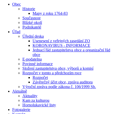
Obec
Historie
Mapy z roku 1764-83
Současnost
Blízké okolí
Podnikatelé
Úřad
Úřední deska
Usenesení z veřejných zasedání ZO
KORONAVIRUS - INFORMACE
Jednací řád zastupitelstva obce a organizační řád
obce
E-podatelna
Povinné informace
Složení zastupitelstva obce, výborů a komisí
Rozpočet v tomto a předchozím roce
Rozpočet
Závěrečný účet obce, zpráva auditora
Výroční zpráva podle zákona č. 106⁄1999 Sb.
Aktuálně
Aktuality
Kam za kulturou
Hornolukavické listy
Fotogalerie