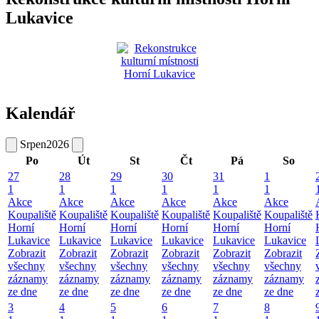
Lukavice
Kalendář
Srpen
2026
Po
Út
St
Čt
Pá
So
27
28
29
30
31
1
1
1
1
1
1
1
Akce
Akce
Akce
Akce
Akce
Akce
Koupaliště
Koupaliště
Koupaliště
Koupaliště
Koupaliště
Koupaliště
Horní
Horní
Horní
Horní
Horní
Horní
Lukavice
Lukavice
Lukavice
Lukavice
Lukavice
Lukavice
Zobrazit
Zobrazit
Zobrazit
Zobrazit
Zobrazit
Zobrazit
všechny
všechny
všechny
všechny
všechny
všechny
záznamy
záznamy
záznamy
záznamy
záznamy
záznamy
ze dne
ze dne
ze dne
ze dne
ze dne
ze dne
3
4
5
6
7
8