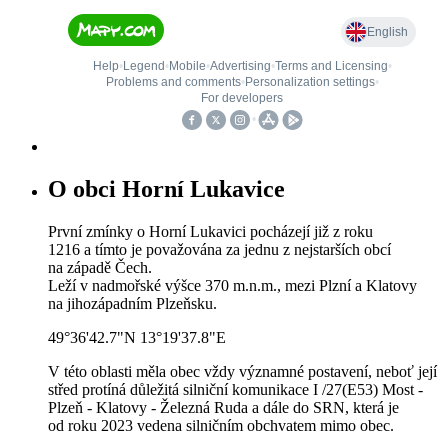
O obci Horní Lukavice
První zmínky o Horní Lukavici pocházejí již z roku
1216 a tímto je považována za jednu z nejstarších obcí
na západě Čech.
Leží v nadmořské výšce 370 m.n.m., mezi Plzní a Klatovy
na jihozápadním Plzeňsku.
49°36'42.7"N 13°19'37.8"E
V této oblasti měla obec vždy významné postavení, neboť její
střed protíná důležitá silniční komunikace I /27(E53) Most -
Plzeň - Klatovy - Železná Ruda a dále do SRN, která je
od roku 2023 vedena silničním obchvatem mimo obec.