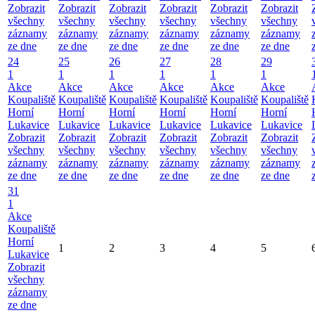
Zobrazit
Zobrazit
Zobrazit
Zobrazit
Zobrazit
Zobrazit
všechny
všechny
všechny
všechny
všechny
všechny
záznamy
záznamy
záznamy
záznamy
záznamy
záznamy
ze dne
ze dne
ze dne
ze dne
ze dne
ze dne
24
25
26
27
28
29
1
1
1
1
1
1
Akce
Akce
Akce
Akce
Akce
Akce
Koupaliště
Koupaliště
Koupaliště
Koupaliště
Koupaliště
Koupaliště
Horní
Horní
Horní
Horní
Horní
Horní
Lukavice
Lukavice
Lukavice
Lukavice
Lukavice
Lukavice
Zobrazit
Zobrazit
Zobrazit
Zobrazit
Zobrazit
Zobrazit
všechny
všechny
všechny
všechny
všechny
všechny
záznamy
záznamy
záznamy
záznamy
záznamy
záznamy
ze dne
ze dne
ze dne
ze dne
ze dne
ze dne
31
1
Akce
Koupaliště
Horní
1
2
3
4
5
Lukavice
Zobrazit
všechny
záznamy
ze dne