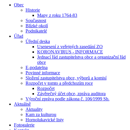
Obec
Historie
Mapy z roku 1764-83
Současnost
Blízké okolí
Podnikatelé
Úřad
Úřední deska
Usenesení z veřejných zasedání ZO
KORONAVIRUS - INFORMACE
Jednací řád zastupitelstva obce a organizační řád
obce
E-podatelna
Povinné informace
Složení zastupitelstva obce, výborů a komisí
Rozpočet v tomto a předchozím roce
Rozpočet
Závěrečný účet obce, zpráva auditora
Výroční zpráva podle zákona č. 106⁄1999 Sb.
Aktuálně
Aktuality
Kam za kulturou
Hornolukavické listy
Fotogalerie