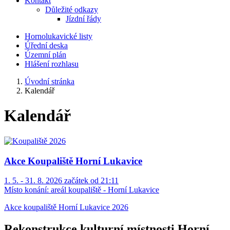
Kontakt
Důležité odkazy
Jízdní řády
Hornolukavické listy
Úřední deska
Územní plán
Hlášení rozhlasu
Úvodní stránka
Kalendář
Kalendář
Akce Koupaliště Horní Lukavice
1. 5. - 31. 8. 2026 začátek od 21:11
Místo konání:
areál koupaliště - Horní Lukavice
Akce koupaliště Horní Lukavice 2026
Rekonstrukce kulturní místnosti Horní