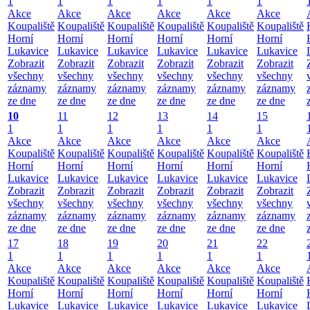
1
1
1
1
1
1
Akce
Akce
Akce
Akce
Akce
Akce
Koupaliště
Koupaliště
Koupaliště
Koupaliště
Koupaliště
Koupaliště
Horní
Horní
Horní
Horní
Horní
Horní
Lukavice
Lukavice
Lukavice
Lukavice
Lukavice
Lukavice
Zobrazit
Zobrazit
Zobrazit
Zobrazit
Zobrazit
Zobrazit
všechny
všechny
všechny
všechny
všechny
všechny
záznamy
záznamy
záznamy
záznamy
záznamy
záznamy
ze dne
ze dne
ze dne
ze dne
ze dne
ze dne
10
11
12
13
14
15
1
1
1
1
1
1
Akce
Akce
Akce
Akce
Akce
Akce
Koupaliště
Koupaliště
Koupaliště
Koupaliště
Koupaliště
Koupaliště
Horní
Horní
Horní
Horní
Horní
Horní
Lukavice
Lukavice
Lukavice
Lukavice
Lukavice
Lukavice
Zobrazit
Zobrazit
Zobrazit
Zobrazit
Zobrazit
Zobrazit
všechny
všechny
všechny
všechny
všechny
všechny
záznamy
záznamy
záznamy
záznamy
záznamy
záznamy
ze dne
ze dne
ze dne
ze dne
ze dne
ze dne
17
18
19
20
21
22
1
1
1
1
1
1
Akce
Akce
Akce
Akce
Akce
Akce
Koupaliště
Koupaliště
Koupaliště
Koupaliště
Koupaliště
Koupaliště
Horní
Horní
Horní
Horní
Horní
Horní
Lukavice
Lukavice
Lukavice
Lukavice
Lukavice
Lukavice