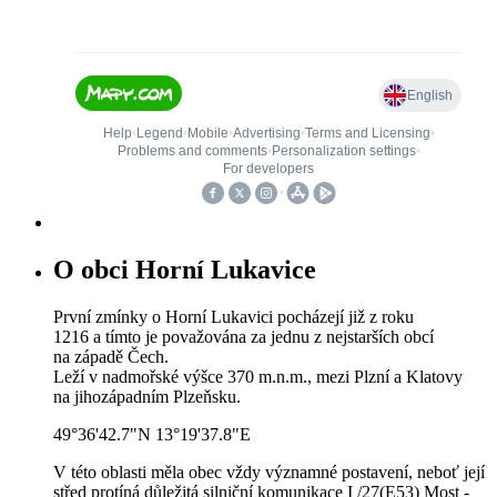
O obci Horní Lukavice
První zmínky o Horní Lukavici pocházejí již z roku
1216 a tímto je považována za jednu z nejstarších obcí
na západě Čech.
Leží v nadmořské výšce 370 m.n.m., mezi Plzní a Klatovy
na jihozápadním Plzeňsku.
49°36'42.7"N 13°19'37.8"E
V této oblasti měla obec vždy významné postavení, neboť její
střed protíná důležitá silniční komunikace I /27(E53) Most -