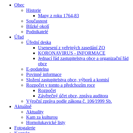
Obec
Historie
Mapy z roku 1764-83
Současnost
Blízké okolí
Podnikatelé
Úřad
Úřední deska
Usenesení z veřejných zasedání ZO
KORONAVIRUS - INFORMACE
Jednací řád zastupitelstva obce a organizační řád
obce
E-podatelna
Povinné informace
Složení zastupitelstva obce, výborů a komisí
Rozpočet v tomto a předchozím roce
Rozpočet
Závěrečný účet obce, zpráva auditora
Výroční zpráva podle zákona č. 106⁄1999 Sb.
Aktuálně
Aktuality
Kam za kulturou
Hornolukavické listy
Fotogalerie