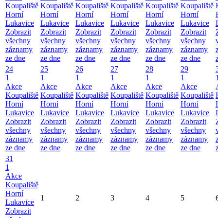
Koupaliště
Koupaliště
Koupaliště
Koupaliště
Koupaliště
Koupaliště
Horní
Horní
Horní
Horní
Horní
Horní
Lukavice
Lukavice
Lukavice
Lukavice
Lukavice
Lukavice
Zobrazit
Zobrazit
Zobrazit
Zobrazit
Zobrazit
Zobrazit
všechny
všechny
všechny
všechny
všechny
všechny
záznamy
záznamy
záznamy
záznamy
záznamy
záznamy
ze dne
ze dne
ze dne
ze dne
ze dne
ze dne
24
25
26
27
28
29
1
1
1
1
1
1
Akce
Akce
Akce
Akce
Akce
Akce
Koupaliště
Koupaliště
Koupaliště
Koupaliště
Koupaliště
Koupaliště
Horní
Horní
Horní
Horní
Horní
Horní
Lukavice
Lukavice
Lukavice
Lukavice
Lukavice
Lukavice
Zobrazit
Zobrazit
Zobrazit
Zobrazit
Zobrazit
Zobrazit
všechny
všechny
všechny
všechny
všechny
všechny
záznamy
záznamy
záznamy
záznamy
záznamy
záznamy
ze dne
ze dne
ze dne
ze dne
ze dne
ze dne
31
1
Akce
Koupaliště
Horní
1
2
3
4
5
Lukavice
Zobrazit