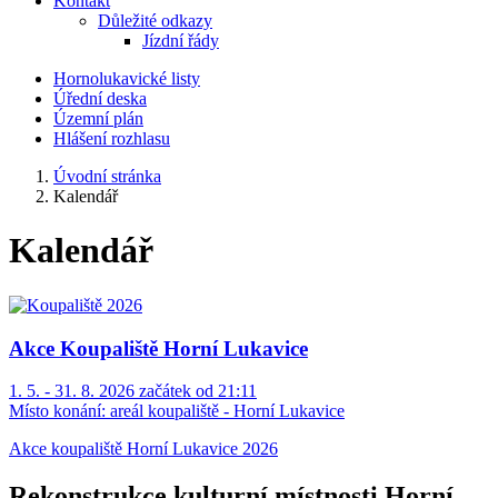
Kontakt
Důležité odkazy
Jízdní řády
Hornolukavické listy
Úřední deska
Územní plán
Hlášení rozhlasu
Úvodní stránka
Kalendář
Kalendář
Akce Koupaliště Horní Lukavice
1. 5. - 31. 8. 2026 začátek od 21:11
Místo konání:
areál koupaliště - Horní Lukavice
Akce koupaliště Horní Lukavice 2026
Rekonstrukce kulturní místnosti Horní