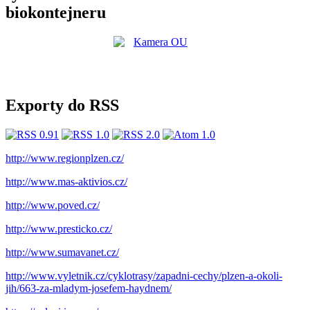
biokontejneru
Exporty do RSS
http://www.regionplzen.cz/
http://www.mas-aktivios.cz/
http://www.poved.cz/
http://www.presticko.cz/
http://www.sumavanet.cz/
http://www.vyletnik.cz/cyklotrasy/zapadni-cechy/plzen-a-okoli-
jih/663-za-mladym-josefem-haydnem/