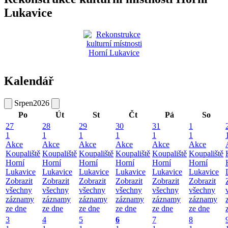
Lukavice
Kalendář
Srpen
2026
Po
Út
St
Čt
Pá
So
27
28
29
30
31
1
1
1
1
1
1
1
Akce
Akce
Akce
Akce
Akce
Akce
Koupaliště
Koupaliště
Koupaliště
Koupaliště
Koupaliště
Koupaliště
Horní
Horní
Horní
Horní
Horní
Horní
Lukavice
Lukavice
Lukavice
Lukavice
Lukavice
Lukavice
Zobrazit
Zobrazit
Zobrazit
Zobrazit
Zobrazit
Zobrazit
všechny
všechny
všechny
všechny
všechny
všechny
záznamy
záznamy
záznamy
záznamy
záznamy
záznamy
ze dne
ze dne
ze dne
ze dne
ze dne
ze dne
3
4
5
6
7
8