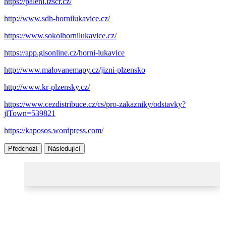
https://paleni.izscr.cz/
http://www.sdh-hornilukavice.cz/
https://www.sokolhornilukavice.cz/
https://app.gisonline.cz/horni-lukavice
http://www.malovanemapy.cz/jizni-plzensko
http://www.kr-plzensky.cz/
https://www.cezdistribuce.cz/cs/pro-zakazniky/odstavky?
jlTown=539821
https://kaposos.wordpress.com/
Předchozí
Následující