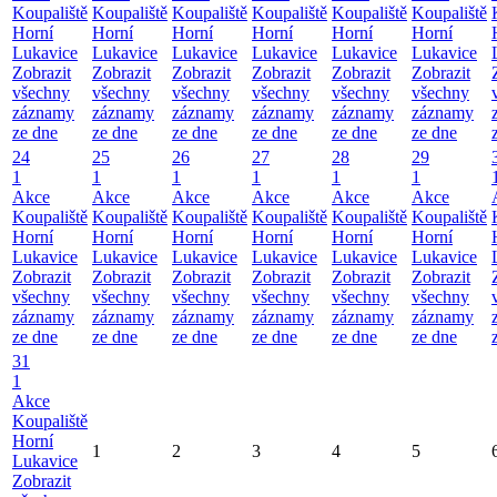
Koupaliště
Koupaliště
Koupaliště
Koupaliště
Koupaliště
Koupaliště
Horní
Horní
Horní
Horní
Horní
Horní
Lukavice
Lukavice
Lukavice
Lukavice
Lukavice
Lukavice
Zobrazit
Zobrazit
Zobrazit
Zobrazit
Zobrazit
Zobrazit
všechny
všechny
všechny
všechny
všechny
všechny
záznamy
záznamy
záznamy
záznamy
záznamy
záznamy
ze dne
ze dne
ze dne
ze dne
ze dne
ze dne
24
25
26
27
28
29
1
1
1
1
1
1
Akce
Akce
Akce
Akce
Akce
Akce
Koupaliště
Koupaliště
Koupaliště
Koupaliště
Koupaliště
Koupaliště
Horní
Horní
Horní
Horní
Horní
Horní
Lukavice
Lukavice
Lukavice
Lukavice
Lukavice
Lukavice
Zobrazit
Zobrazit
Zobrazit
Zobrazit
Zobrazit
Zobrazit
všechny
všechny
všechny
všechny
všechny
všechny
záznamy
záznamy
záznamy
záznamy
záznamy
záznamy
ze dne
ze dne
ze dne
ze dne
ze dne
ze dne
31
1
Akce
Koupaliště
Horní
1
2
3
4
5
Lukavice
Zobrazit