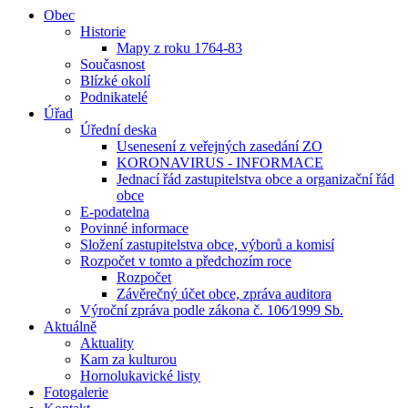
Obec
Historie
Mapy z roku 1764-83
Současnost
Blízké okolí
Podnikatelé
Úřad
Úřední deska
Usenesení z veřejných zasedání ZO
KORONAVIRUS - INFORMACE
Jednací řád zastupitelstva obce a organizační řád
obce
E-podatelna
Povinné informace
Složení zastupitelstva obce, výborů a komisí
Rozpočet v tomto a předchozím roce
Rozpočet
Závěrečný účet obce, zpráva auditora
Výroční zpráva podle zákona č. 106⁄1999 Sb.
Aktuálně
Aktuality
Kam za kulturou
Hornolukavické listy
Fotogalerie