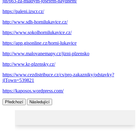
jih/663-za-mladym-josefem-haydnem/
https://paleni.izscr.cz/
http://www.sdh-hornilukavice.cz/
https://www.sokolhornilukavice.cz/
https://app.gisonline.cz/horni-lukavice
http://www.malovanemapy.cz/jizni-plzensko
http://www.kr-plzensky.cz/
https://www.cezdistribuce.cz/cs/pro-zakazniky/odstavky?
jlTown=539821
https://kaposos.wordpress.com/
Předchozí
Následující