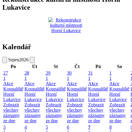
Lukavice
Kalendář
Srpen
2026
Po
Út
St
Čt
Pá
So
27
28
29
30
31
1
1
1
1
1
1
1
Akce
Akce
Akce
Akce
Akce
Akce
Koupaliště
Koupaliště
Koupaliště
Koupaliště
Koupaliště
Koupaliště
Horní
Horní
Horní
Horní
Horní
Horní
Lukavice
Lukavice
Lukavice
Lukavice
Lukavice
Lukavice
Zobrazit
Zobrazit
Zobrazit
Zobrazit
Zobrazit
Zobrazit
všechny
všechny
všechny
všechny
všechny
všechny
záznamy
záznamy
záznamy
záznamy
záznamy
záznamy
ze dne
ze dne
ze dne
ze dne
ze dne
ze dne
3
4
5
6
7
8