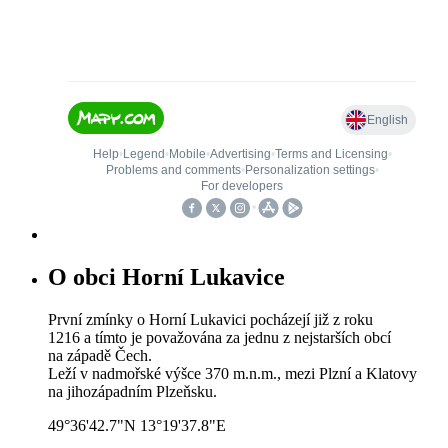
O obci Horní Lukavice
První zmínky o Horní Lukavici pocházejí již z roku
1216 a tímto je považována za jednu z nejstarších obcí
na západě Čech.
Leží v nadmořské výšce 370 m.n.m., mezi Plzní a Klatovy
na jihozápadním Plzeňsku.
49°36'42.7"N 13°19'37.8"E