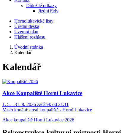
Kontakt
Důležité odkazy
Jízdní řády
Hornolukavické listy
Úřední deska
Územní plán
Hlášení rozhlasu
Úvodní stránka
Kalendář
Kalendář
Akce Koupaliště Horní Lukavice
1. 5. - 31. 8. 2026 začátek od 21:11
Místo konání:
areál koupaliště - Horní Lukavice
Akce koupaliště Horní Lukavice 2026
Rekonstrukce kulturní místnosti Horní